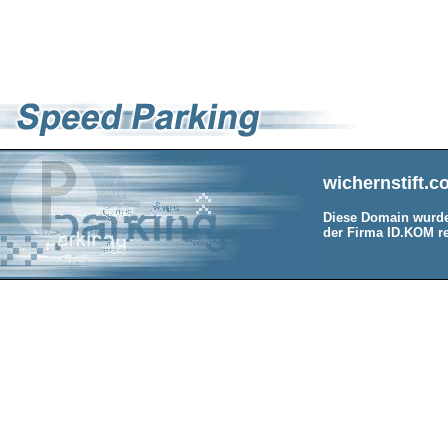
wichernstift.
Diese Domain wurde
der Firma ID.KOM re